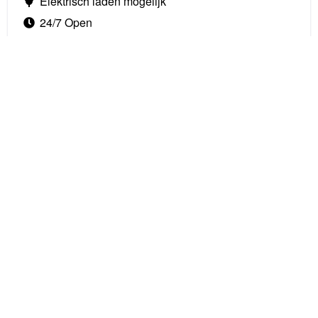
Elektrisch laden mogelijk
24/7 Open
Dichtbij het centraal station
Goedkope tarieven
€ 37,50
 Abonneren
Geldigheid
Maandag
00:00 tot 23:59
Dinsdag
00:00 tot 23:59